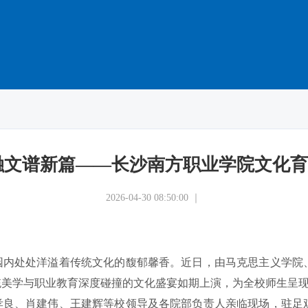
融文谱新篇——长沙南方职业学院文化
2026-04-30 08:50:00 ｜
园内处处洋溢着传统文化的馥郁馨香。近日，由马克思主义学院
统美学与职业教育深度碰撞的文化盛宴如期上演，为全校师生呈
孝良、肖建伟、王建辉等校领导及各院部负责人亲临现场，驻足